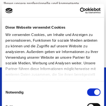
Ihnen unsere professionelle und kompetente
Unterstützung bei allen Fragen rund um Ihr Kraftfahrzeug
im Raum
Bad Kreuznach
,
Bingen
und
Ingelheim
an. Sie
erhalten von uns objektive Gutachten, die der
Diese Webseite verwendet Cookies
Beweissicherung nach einem Unfall dienen oder Ihnen
Wir verwenden Cookies, um Inhalte und Anzeigen zu
Aufschluss über die Höhe eines Schadens geben. Möchten
personalisieren, Funktionen für soziale Medien anbieten
Sie vor dem Verkauf den aktuellen Marktwert Ihres
zu können und die Zugriffe auf unsere Website zu
Fahrzeuges erfahren, sind Sie bei uns ebenfalls in den
analysieren. Außerdem geben wir Informationen zu Ihrer
besten Händen.
Verwendung unserer Website an unsere Partner für
soziale Medien, Werbung und Analysen weiter. Unsere
Partner führen diese Informationen möglicherweise mit
weiteren Daten zusammen, die Sie ihnen bereitgestellt
Wir bewerten Fahrzeuge aller Art und sind als
haben oder die sie im Rahmen Ihrer Nutzung der Dienste
Oldtimerexperte auch in der Lage, realistische
gesammelt haben.
Einwilligungsauswahl
Schätzungen über den Wert Ihres Oldtimers abzugeben.
Notwendig
Unser Vorgehen ist stets präzise und gewissenhaft, sodass
Sie sich auf die von uns gelieferten Ergebnisse jederzeit