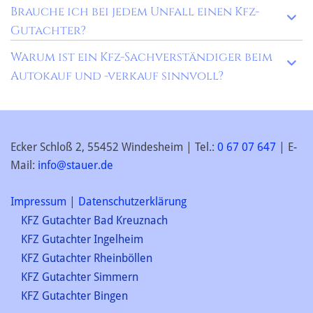
Brauche ich bei jedem Unfall einen Kfz-
Gutachter?
Warum ist ein Kfz-Sachverständiger beim
Autokauf und -verkauf sinnvoll?
Ecker Schloß 2, 55452 Windesheim | Tel.:
0 67 07 647
| E-
Mail:
info@stauer.de
Impressum
|
Datenschutzerklärung
KFZ Gutachter Bad Kreuznach
KFZ Gutachter Ingelheim
KFZ Gutachter Rheinböllen
KFZ Gutachter Simmern
KFZ Gutachter Bingen