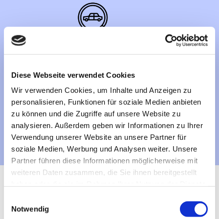
Bewertung von Fahrzeugen, Leasingfahrzeugen &
Oldtimern
Diese Webseite verwendet Cookies
Wir verwenden Cookies, um Inhalte und Anzeigen zu
personalisieren, Funktionen für soziale Medien anbieten
zu können und die Zugriffe auf unsere Website zu
analysieren. Außerdem geben wir Informationen zu Ihrer
Verwendung unserer Website an unsere Partner für
soziale Medien, Werbung und Analysen weiter. Unsere
Kompetente Beratung bei KFZ Fragen
Partner führen diese Informationen möglicherweise mit
weiteren Daten zusammen, die Sie ihnen bereitgestellt
haben oder die sie im Rahmen Ihrer Nutzung der Dienste
Wir bieten Ihnen amtliche
gesammelt haben.
Einwilligungsauswahl
Dienstleistungen als GTÜ-
Notwendig
Partner und Kfz-